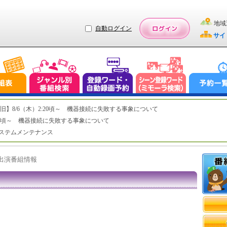
地域
自動ログイン
サイ
ステム復旧】8/6（木）2:20頃～ 機器接続に失敗する事象について
（木）2:20頃～ 機器接続に失敗する事象について
（水）システムメンテナンス
ト出演番組情報