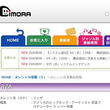
NEW
2026/08/06 ： 【システム復旧】8/6（木）2:20頃～ 機
お知らせ
NEW
2026/08/06 ： 8/6（木）2:20頃～ 機器接続に失敗する事象
NEW
2026/08/05 ： 8/19（水）システムメンテナンス
HOME
>
タレント50音順（り）
> タレント出演番組情報
RZA
タレント名（カナ）
：
リッザ
職業
：
アメリカのヒップホップ・アーティスト 音楽プ
ロデューサー ラッパー 俳優