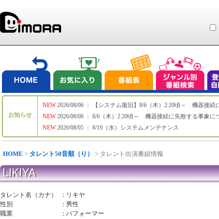
NEW
2026/08/06 ： 【システム復旧】8/6（木）2:20頃～ 機
お知らせ
NEW
2026/08/06 ： 8/6（木）2:20頃～ 機器接続に失敗する事象
NEW
2026/08/05 ： 8/19（水）システムメンテナンス
HOME
>
タレント50音順（り）
> タレント出演番組情報
LIKIYA
タレント名（カナ）
：
リキヤ
性別
：
男性
職業
：
パフォーマー