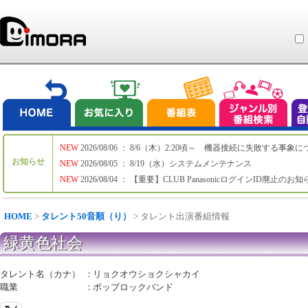
NEW
2026/08/06 ： 8/6（木）2:20頃～ 機器接続に失敗する事象
お知らせ
NEW
2026/08/05 ： 8/19（水）システムメンテナンス
NEW
2026/08/04 ： 【重要】CLUB PanasonicログインID廃止のお
HOME
>
タレント50音順（り）
> タレント出演番組情報
緑黄色社会
タレント名（カナ）
：
リョクオウショクシャカイ
職業
：
ポップロックバンド