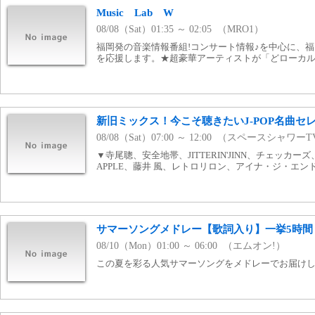
Music Lab W
08/08（Sat）01:35 ～ 02:05 （MRO1）
福岡発の音楽情報番組!コンサート情報♪を中心に、
を応援します。★超豪華アーティストが「どローカル
新旧ミックス！今こそ聴きたいJ-POP名曲セ
08/08（Sat）07:00 ～ 12:00 （スペースシャワー
▼寺尾聰、安全地帯、JITTERIN'JINN、チェッカーズ、
APPLE、藤井 風、レトロリロン、アイナ・ジ・エン
サマーソングメドレー【歌詞入り】一挙5時間
08/10（Mon）01:00 ～ 06:00 （エムオン!）
この夏を彩る人気サマーソングをメドレーでお届け