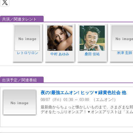
共演／関連タレント
レトロリロン
米津 玄師
中村 あゆみ
桑田 佳祐
出演予定／関連番組
夜の!最強エムオン! ヒッツ▼緑黄色社会 他
08/07（Fri）01:30 ～ 03:00 （エムオン!）
最新曲からちょっと懐かしいものまで、さまざまな
デオをたっぷりオンエア！▼オンエアリストは「エ