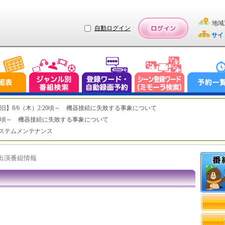
地域
自動ログイン
サイ
ステム復旧】8/6（木）2:20頃～ 機器接続に失敗する事象について
（木）2:20頃～ 機器接続に失敗する事象について
（水）システムメンテナンス
ト出演番組情報