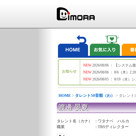
NEW
2026/08/06 ： 【シ
お知らせ
NEW
2026/08/06 ： 8/6
NEW
2026/08/05 ： 8/19
HOME
>
タレント50音順（わ）
> タレン
渡邊 晏夏
タレント名（カナ）
：
ワタナベ ハルカ
職業
：
TBSディレクター