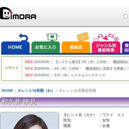
NEW
2026/08/06 ： 【システム復旧】8/6（木）2:20頃～ 機
お知らせ
NEW
2026/08/06 ： 8/6（木）2:20頃～ 機器接続に失敗する事象
NEW
2026/08/05 ： 8/19（水）システムメンテナンス
HOME
>
タレント50音順（わ）
> タレント出演番組情報
和久井 映見
タレント名（カナ）
：
ワクイ エミ
性別
：
女性
職業
：
女優