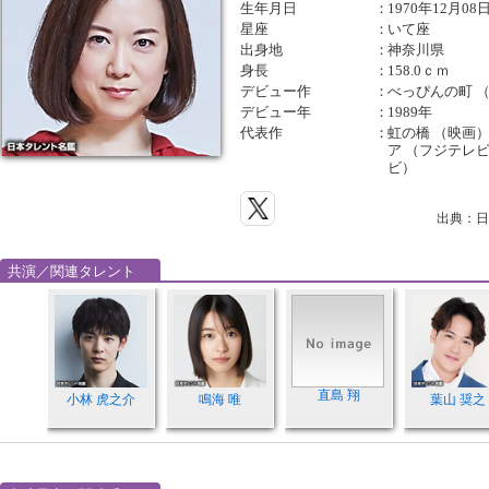
生年月日
：
1970年12月08
星座
：
いて座
出身地
：
神奈川県
身長
：
158.0ｃｍ
デビュー作
：
べっぴんの町 
デビュー年
：
1989年
代表作
：
虹の橋 （映画）
ア （フジテレビ
ビ）
出典：日
共演／関連タレント
直島 翔
小林 虎之介
鳴海 唯
葉山 奨之