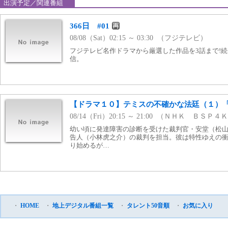
出演予定／関連番組
366日 #01
08/08（Sat）02:15 ～ 03:30 （フジテレビ）
フジテレビ名作ドラマから厳選した作品を3話まで!続き
信。
【ドラマ１０】テミスの不確かな法廷（１）
08/14（Fri）20:15 ～ 21:00 （ＮＨＫ ＢＳＰ４
幼い頃に発達障害の診断を受けた裁判官・安堂（松
告人（小林虎之介）の裁判を担当。彼は特性ゆえの
り始めるが…
・
HOME
・
地上デジタル番組一覧
・
タレント50音順
・
お気に入り