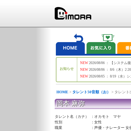
NEW
2026/08/06 ： 【シ
お知らせ
NEW
2026/08/06 ： 8/6
NEW
2026/08/05 ： 8/19
HOME
>
タレント50音順（お）
> タレン
岡本 麻弥
タレント名（カナ）
：
オカモト マヤ
性別
：
女性
職業
：
声優・ナレーター 女