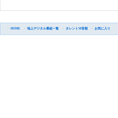
・
HOME
・
地上デジタル番組一覧
・
タレント50音順
・
お気に入り