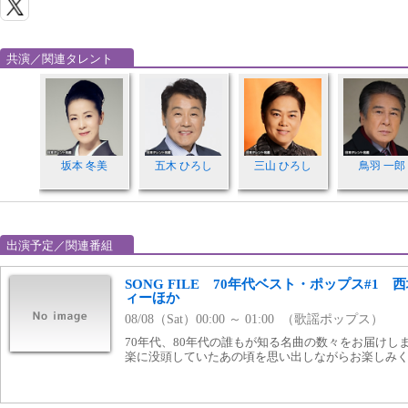
共演／関連タレント
坂本 冬美
五木 ひろし
三山 ひろし
鳥羽 一郎
出演予定／関連番組
SONG FILE 70年代ベスト・ポップス#1
ィーほか
08/08（Sat）00:00 ～ 01:00 （歌謡ポップス）
70年代、80年代の誰もが知る名曲の数々をお届けし
楽に没頭していたあの頃を思い出しながらお楽しみ