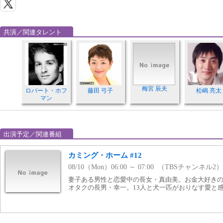
共演／関連タレント
梅宮 辰夫
ロバート・ホフ
藤田 弓子
松嶋 亮太
マン
出演予定／関連番組
カミング・ホーム #12
08/10（Mon）06:00 ～ 07:00 （TBSチャンネル2）
妻子ある男性と恋愛中の長女・真由美。お金大好き
オタクの長男・幸一。13人と犬一匹がおりなす愛と