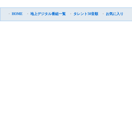
・
HOME
・
地上デジタル番組一覧
・
タレント50音順
・
お気に入り