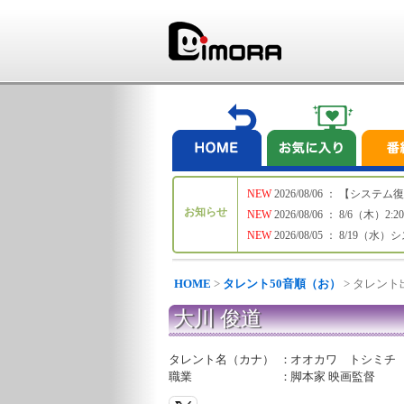
NEW
2026/08/06 ： 【シ
お知らせ
NEW
2026/08/06 ： 8/6
NEW
2026/08/05 ： 8/19
HOME
>
タレント50音順（お）
> タレン
大川 俊道
タレント名（カナ）
：
オオカワ トシミチ
職業
：
脚本家 映画監督