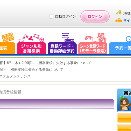
地域
自動ログイン
サイ
ステム復旧】8/6（木）2:20頃～ 機器接続に失敗する事象について
（木）2:20頃～ 機器接続に失敗する事象について
（水）システムメンテナンス
ト出演番組情報