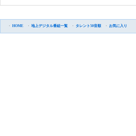
・
HOME
・
地上デジタル番組一覧
・
タレント50音順
・
お気に入り