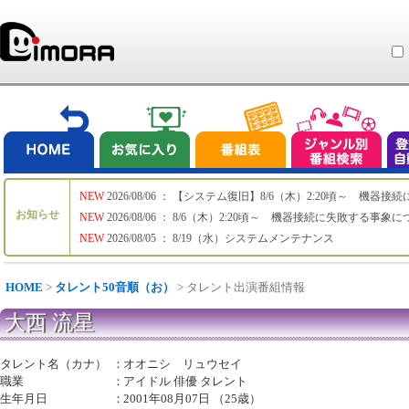
NEW
2026/08/06 ： 【システム復旧】8/6（木）2:20頃～ 機
お知らせ
NEW
2026/08/06 ： 8/6（木）2:20頃～ 機器接続に失敗する事象
NEW
2026/08/05 ： 8/19（水）システムメンテナンス
HOME
>
タレント50音順（お）
> タレント出演番組情報
大西 流星
タレント名（カナ）
：
オオニシ リュウセイ
職業
：
アイドル 俳優 タレント
生年月日
：
2001年08月07日 （25歳）