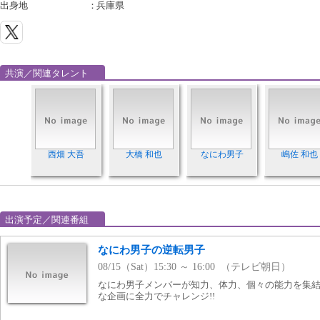
出身地
：
兵庫県
共演／関連タレント
西畑 大吾
大橋 和也
なにわ男子
嶋佐 和也
出演予定／関連番組
なにわ男子の逆転男子
08/15（Sat）15:30 ～ 16:00 （テレビ朝日）
なにわ男子メンバーが知力、体力、個々の能力を集
な企画に全力でチャレンジ!!