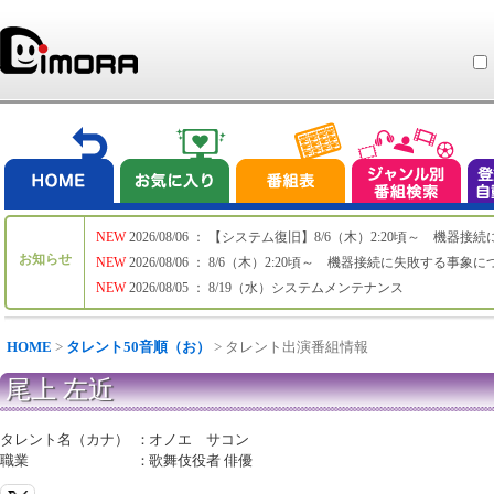
NEW
2026/08/06 ： 【システム復旧】8/6（木）2:20頃～ 機
お知らせ
NEW
2026/08/06 ： 8/6（木）2:20頃～ 機器接続に失敗する事象
NEW
2026/08/05 ： 8/19（水）システムメンテナンス
HOME
>
タレント50音順（お）
> タレント出演番組情報
尾上 左近
タレント名（カナ）
：
オノエ サコン
職業
：
歌舞伎役者 俳優