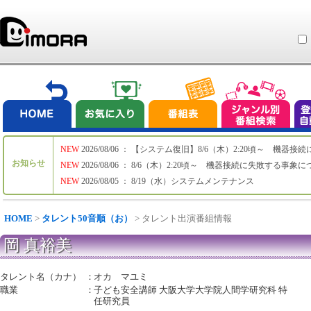
NEW
2026/08/06 ： 【システム復旧】8/6（木）2:20頃～ 機
お知らせ
NEW
2026/08/06 ： 8/6（木）2:20頃～ 機器接続に失敗する事象
NEW
2026/08/05 ： 8/19（水）システムメンテナンス
HOME
>
タレント50音順（お）
> タレント出演番組情報
岡 真裕美
タレント名（カナ）
：
オカ マユミ
職業
：
子ども安全講師 大阪大学大学院人間学研究科 特
任研究員