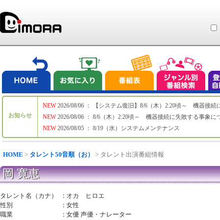
NEW
2026/08/06 ： 【システム復旧】8/6（木）2:20頃～ 機
お知らせ
NEW
2026/08/06 ： 8/6（木）2:20頃～ 機器接続に失敗する事象
NEW
2026/08/05 ： 8/19（水）システムメンテナンス
HOME
>
タレント50音順（お）
> タレント出演番組情報
岡 寛恵
タレント名（カナ）
：
オカ ヒロエ
性別
：
女性
職業
：
女優 声優・ナレーター