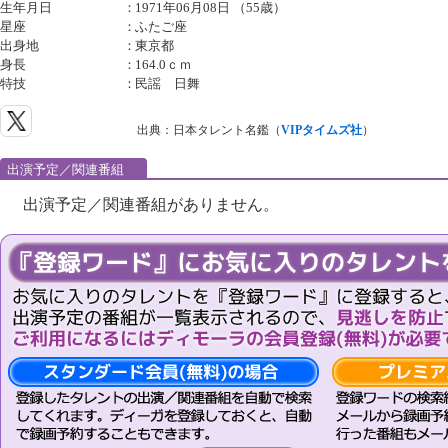
生年月日
：
1971年06月08日 （55歳）
星座
：
ふたご座
出身地
：
東京都
身長
：
164.0ｃｍ
特技
：
民謡 日舞
出典：日本タレント名鑑（
VIPタイムズ社
）
出演予定／関連番組
出演予定／関連番組がありません。