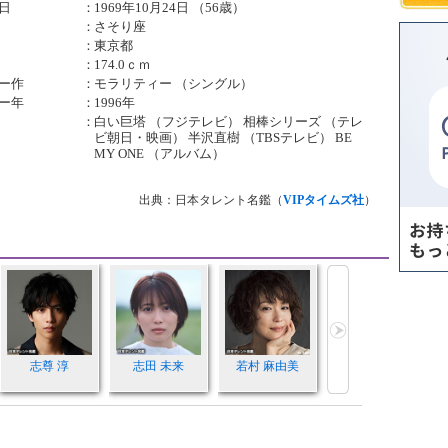
日
：
1969年10月24日 （56歳）
：
さそり座
：
東京都
：
174.0ｃｍ
ー作
：
モラリティー （シングル）
ー年
：
1996年
：
白い巨塔 （フジテレビ） 相棒シリーズ （テレ
ビ朝日・映画） 半沢直樹 （TBSテレビ） BE
MY ONE （アルバム）
出典：日本タレント名鑑（
VIPタイムズ社
）
志尊 淳
志田 未来
若村 麻由美