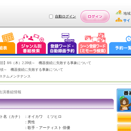
地域
自動ログイン
サイ
ステム復旧】8/6（木）2:20頃～ 機器接続に失敗する事象について
（木）2:20頃～ 機器接続に失敗する事象について
（水）システムメンテナンス
ト出演番組情報
ト名（カナ）
：
オイカワ ミツヒロ
：
男性
：
歌手・アーティスト 俳優