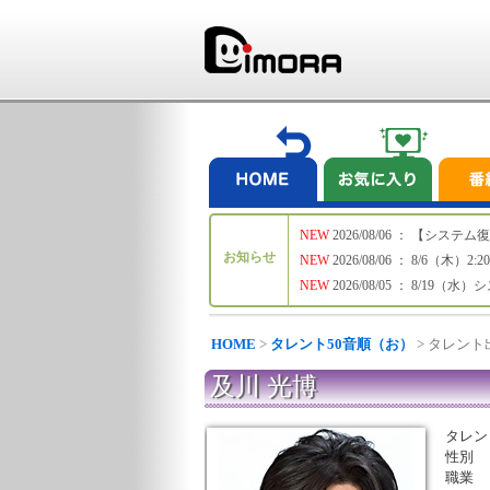
NEW
2026/08/06 ： 【シ
お知らせ
NEW
2026/08/06 ： 8/6
NEW
2026/08/05 ： 8/19
HOME
>
タレント50音順（お）
> タレン
及川 光博
タレン
性別
職業