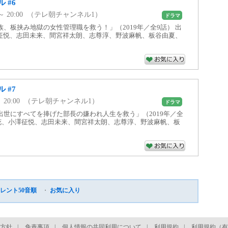
 #6
00 ～ 20:00 （テレ朝チャンネル1）
ドラマ
族、板挟み地獄の女性管理職を救う！」（2019年／全9話） 出
征悦、志田未来、間宮祥太朗、志尊淳、野波麻帆、板谷由夏、
 #7
00 ～ 20:00 （テレ朝チャンネル1）
ドラマ
出世にすべてを捧げた部長の嫌われ人生を救う」（2019年／全
咲花、小澤征悦、志田未来、間宮祥太朗、志尊淳、野波麻帆、板
レント50音順
・
お気に入り
方針
|
免責事項
|
個人情報の共同利用について
|
利用規約
|
利用規約（有