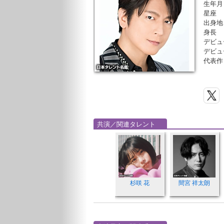
生年月
星座
出身地
身長
デビュ
デビュ
代表作
共演／関連タレント
杉咲 花
間宮 祥太朗