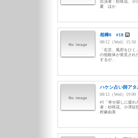
出演者：杉咲花、小
夏 ほか
相棒8 #18
08/12（Wed）15:
「右京、風邪をひく
の他殺体が発見され
するが…
ハケン占い師アタル
08/12（Wed）19:
#5「幸せ探しに疲れ
者：杉咲花、小澤征
村麻由美