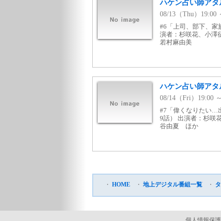
ハケン占い師アタル
08/13（Thu）19:
#6「上司、部下、家
演者：杉咲花、小澤
若村麻由美
ハケン占い師アタル
08/14（Fri）19:
#7「偉くなりたい…
9話） 出演者：杉
谷由夏 ほか
・
HOME
・
地上デジタル番組一覧
・
タ
個人情報保護