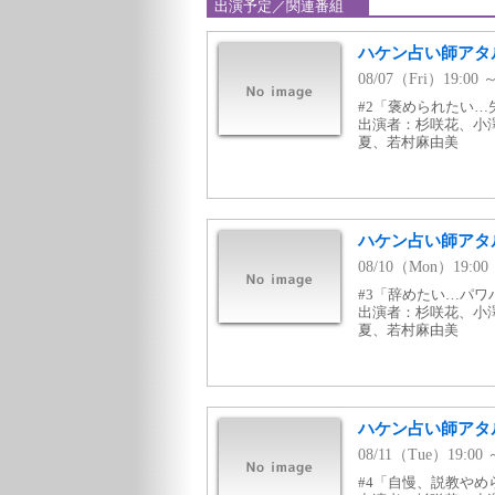
出演予定／関連番組
ハケン占い師アタル
08/07（Fri）19:
#2「褒められたい…
出演者：杉咲花、小
夏、若村麻由美
ハケン占い師アタル
08/10（Mon）19:
#3「辞めたい…パワ
出演者：杉咲花、小
夏、若村麻由美
ハケン占い師アタル
08/11（Tue）19:
#4「自慢、説教やめ