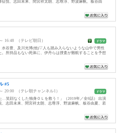
澤征悦、志田未来、間宮祥太朗、志尊淳、野波麻帆、板谷由
50 ～ 16:48 （テレビ朝日）
ドラマ
」水谷豊、及川光博(他)▽人も踏み入らないような山中で男性
た。所持品もない死体に、伊丹らは捜査が難航することを予想
 #5
00 ～ 20:00 （テレ朝チャンネル1）
ドラマ
た…笑顔なくした独身ＯＬを救う！」（2019年／全9話） 出演
悦、志田未来、間宮祥太朗、志尊淳、野波麻帆、板谷由夏、若