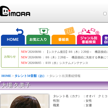
NEW
2026/08/06 ： 【システム復旧】8/6（木）2:20頃～ 機
お知らせ
NEW
2026/08/06 ： 8/6（木）2:20頃～ 機器接続に失敗する事象
NEW
2026/08/05 ： 8/19（水）システムメンテナンス
HOME
>
タレント50音順（お）
> タレント出演番組情報
大場 久美子
タレント名（カナ）
：
オオバ クミコ
性別
：
女性
職業
：
女優