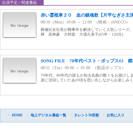
出演予定／関連番組
赤い霊柩車２０ 血の鎮魂歌【片平なぎさ主
08/10（Mon）10:00 ～ 12:00 （映画・chNECO）
葬儀社女社長が難事件を解決していく人気シリーズ
輝 若林豪 大村崑 大場久美子(05年・120分)
SONG FILE 70年代ベスト・ポップス#2
08/11（Tue）00:00 ～ 01:00 （歌謡ポップス）
70年代、80年代の誰もが知る名曲の数々をお届けし
楽に没頭していたあの頃を思い出しながらお楽しみ
・
HOME
・
地上デジタル番組一覧
・
タレント50音順
・
お気に入り