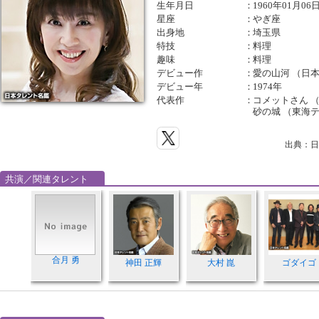
生年月日
：
1960年01月06
星座
：
やぎ座
出身地
：
埼玉県
特技
：
料理
趣味
：
料理
デビュー作
：
愛の山河 （日
デビュー年
：
1974年
代表作
：
コメットさん （
砂の城 （東海
出典：日
共演／関連タレント
合月 勇
神田 正輝
大村 崑
ゴダイゴ