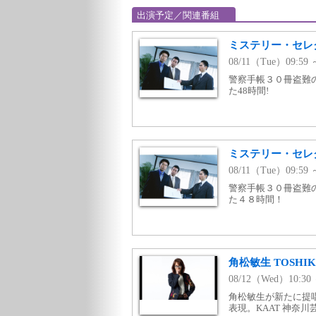
出演予定／関連番組
ミステリー・セレ
08/11（Tue）09:59
警察手帳３０冊盗難
た48時間!
ミステリー・セレ
08/11（Tue）09:
警察手帳３０冊盗難
た４８時間！
角松敏生 TOSHIKI
08/12（Wed）10:
角松敏生が新たに提
表現。KAAT 神奈