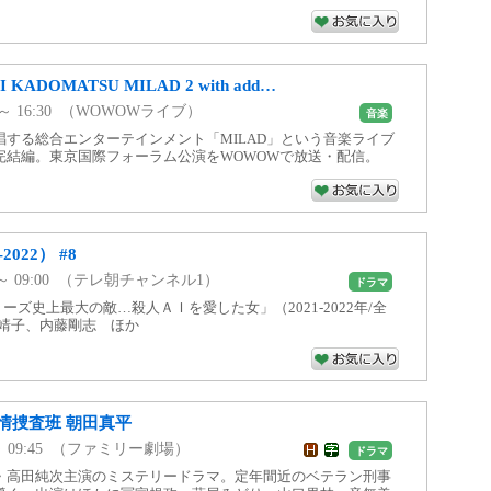
KADOMATSU MILAD 2 with add…
30 ～ 16:30 （WOWOWライブ）
音楽
唱する総合エンターテインメント「MILAD」という音楽ライブ
完結編。東京国際フォーラム公演をWOWOWで放送・配信。
022） #8
00 ～ 09:00 （テレ朝チャンネル1）
ドラマ
ーズ史上最大の敵…殺人ＡＩを愛した女」（2021-2022年/全
口靖子、内藤剛志 ほか
情捜査班 朝田真平
50 ～ 09:45 （ファミリー劇場）
ドラマ
・高田純次主演のミステリードラマ。定年間近のベテラン刑事