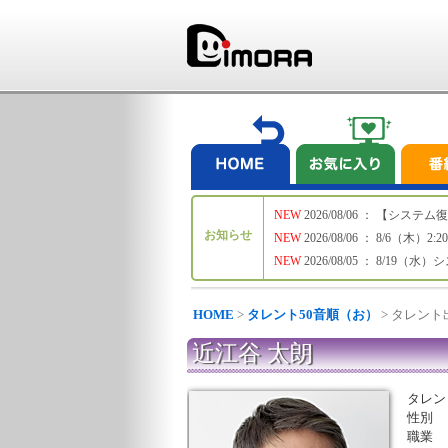
NEW
2026/08/06 ： 【シ
お知らせ
NEW
2026/08/06 ： 8/6
NEW
2026/08/05 ： 8/19
HOME
>
タレント50音順（お）
> タレン
近江谷 太朗
タレン
性別
職業