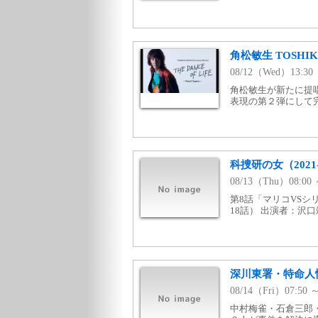
角松敏生 TOSHIKI 
08/12（Wed）13:
角松敏生が新たに提
表現の第２弾にして
科捜研の女（2021-2
08/13（Thu）08:
第8話「マリコVSシリ
18話） 出演者：沢
深川東署・特命人
08/14（Fri）07:
中村梅雀・石倉三郎