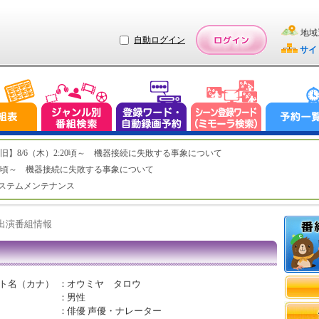
地域
自動ログイン
サイ
ステム復旧】8/6（木）2:20頃～ 機器接続に失敗する事象について
（木）2:20頃～ 機器接続に失敗する事象について
（水）システムメンテナンス
ト出演番組情報
ト名（カナ）
：
オウミヤ タロウ
：
男性
：
俳優 声優・ナレーター