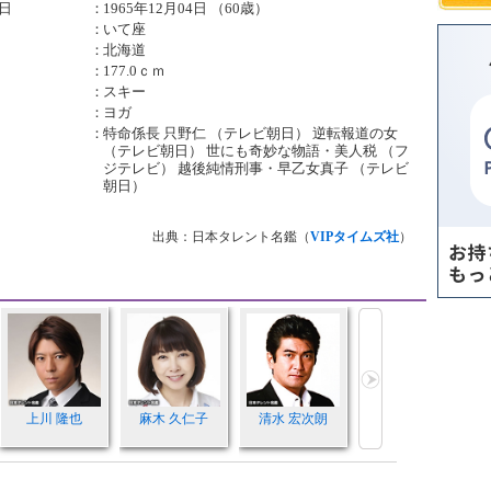
日
：
1965年12月04日 （60歳）
：
いて座
：
北海道
：
177.0ｃｍ
：
スキー
：
ヨガ
：
特命係長 只野仁 （テレビ朝日） 逆転報道の女
（テレビ朝日） 世にも奇妙な物語・美人税 （フ
ジテレビ） 越後純情刑事・早乙女真子 （テレビ
朝日）
出典：日本タレント名鑑（
VIPタイムズ社
）
上川 隆也
麻木 久仁子
清水 宏次朗