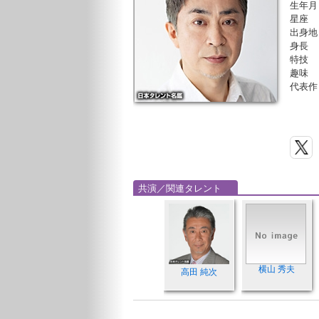
生年月
星座
出身地
身長
特技
趣味
代表作
共演／関連タレント
横山 秀夫
高田 純次