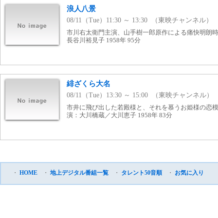
浪人八景
08/11（Tue）11:30 ～ 13:30 （東映チャンネル）
市川右太衛門主演、山手樹一郎原作による痛快明朗時
長谷川裕見子 1958年 95分
緋ざくら大名
08/11（Tue）13:30 ～ 15:00 （東映チャンネル）
市井に飛び出した若殿様と、それを慕うお姫様の恋模
演：大川橋蔵／大川恵子 1958年 83分
・
HOME
・
地上デジタル番組一覧
・
タレント50音順
・
お気に入り