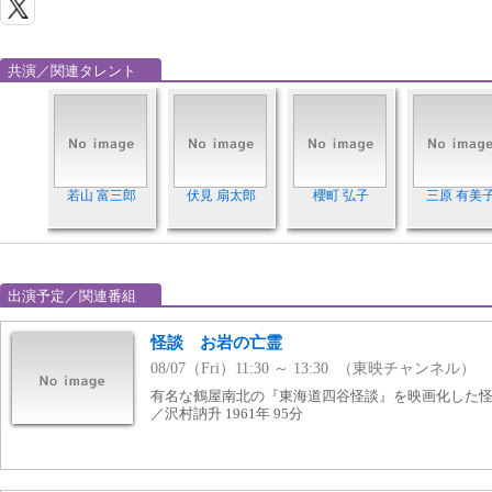
共演／関連タレント
若山 富三郎
伏見 扇太郎
櫻町 弘子
三原 有美
出演予定／関連番組
怪談 お岩の亡霊
08/07（Fri）11:30 ～ 13:30 （東映チャンネル）
有名な鶴屋南北の『東海道四谷怪談』を映画化した怪
／沢村訥升 1961年 95分