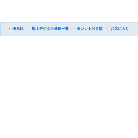
・
HOME
・
地上デジタル番組一覧
・
タレント50音順
・
お気に入り