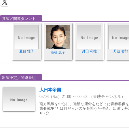
共演／関連タレント
夏目 雅子
舛田 利雄
丹波 哲郎
高橋 惠子
出演予定／関連番組
大日本帝国
08/08（Sat）21:00 ～ 00:30 （東映チャンネル）
南方戦線を中心に、過酷な運命をたどった青春群像を
東亜戦争”とは何だったのかを問うた作品。 出演：丹
182分