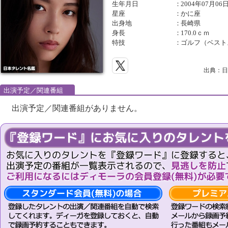
生年月日
：
2004年07月06
星座
：
かに座
出身地
：
長崎県
身長
：
170.0ｃｍ
特技
：
ゴルフ（ベスト
出典：日
出演予定／関連番組
出演予定／関連番組がありません。