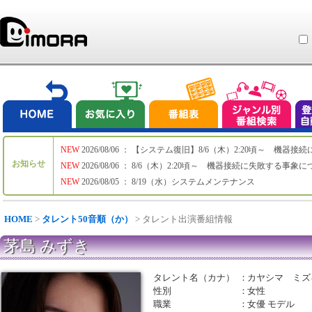
NEW
2026/08/06 ： 【システム復旧】8/6（木）2:20頃～ 機
お知らせ
NEW
2026/08/06 ： 8/6（木）2:20頃～ 機器接続に失敗する事象
NEW
2026/08/05 ： 8/19（水）システムメンテナンス
HOME
>
タレント50音順（か）
> タレント出演番組情報
茅島 みずき
タレント名（カナ）
：
カヤシマ ミズ
性別
：
女性
職業
：
女優 モデル