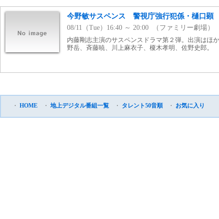
今野敏サスペンス 警視庁強行犯係・樋口顕 Ｓ
08/11（Tue）16:40 ～ 20:00 （ファミリー劇場）
内藤剛志主演のサスペンスドラマ第２弾。出演はほ
野岳、斉藤暁、川上麻衣子、榎木孝明、佐野史郎。
・
HOME
・
地上デジタル番組一覧
・
タレント50音順
・
お気に入り