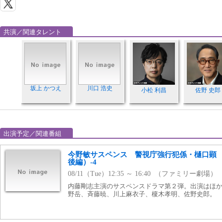
共演／関連タレント
坂上 かつえ
川口 浩史
小松 利昌
佐野 史郎
出演予定／関連番組
今野敏サスペンス 警視庁強行犯係・樋口顕 
後編）-4
08/11（Tue）12:35 ～ 16:40 （ファミリー劇場）
内藤剛志主演のサスペンスドラマ第２弾。出演はほ
野岳、斉藤暁、川上麻衣子、榎木孝明、佐野史郎。