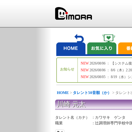
NEW
2026/08/06 ： 【シ
お知らせ
NEW
2026/08/06 ： 8/6
NEW
2026/08/05 ： 8/19
HOME
>
タレント50音順（か）
> タレン
川崎 元太
タレント名（カナ）
：
カワサキ ゲンタ
職業
：
辻調理師専門学校中