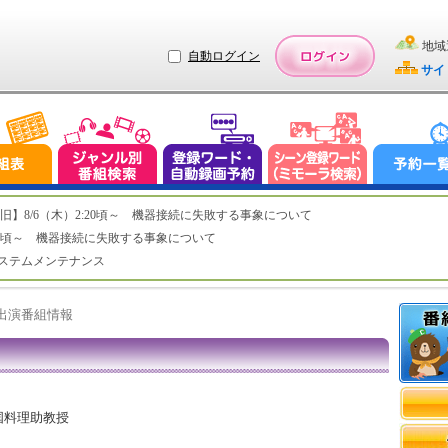
地域
自動ログイン
サイ
ステム復旧】8/6（木）2:20頃～ 機器接続に失敗する事象について
（木）2:20頃～ 機器接続に失敗する事象について
（水）システムメンテナンス
ト出演番組情報
国料理助教授