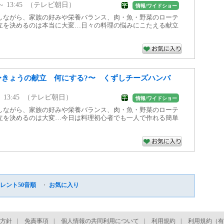
30 ～ 13:45 （テレビ朝日）
情報/ワイドショー
しながら、家族の好みや栄養バランス、肉・魚・野菜のローテ
立を決めるのは本当に大変…日々の料理の悩みにこたえる献立
 〜きょうの献立 何にする?〜 くずしチーズハンバ
0 ～ 13:45 （テレビ朝日）
情報/ワイドショー
しながら、家族の好みや栄養バランス、肉・魚・野菜のローテ
立を決めるのは大変…今日は料理初心者でも一人で作れる簡単
レント50音順
・
お気に入り
方針
|
免責事項
|
個人情報の共同利用について
|
利用規約
|
利用規約（有