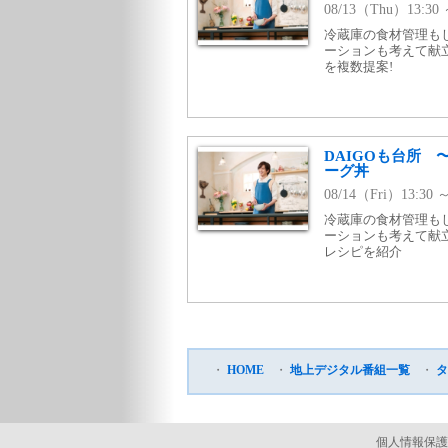
08/13（Thu）13:
冷蔵庫の食材管理も
ーションも考えて献
を複数提案!
DAIGOも台所
ーグ丼
08/14（Fri）13:3
冷蔵庫の食材管理も
ーションも考えて献
レシピを紹介
・
HOME
・
地上デジタル番組一覧
・
タ
個人情報保護