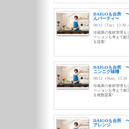
DAIGOも台所
んパーティー
08/11（Tue）13:3
冷蔵庫の食材管理も
ーションも考えて献
を提案!
DAIGOも台所
ニンニク味噌
08/12（Wed）13:
冷蔵庫の食材管理も
ーションも考えて献
を複数提案!
DAIGOも台所
アレンジ