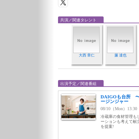
共演／関連タレント
大西 章仁
簾 達也
出演予定／関連番組
DAIGOも台所
ージンジャー
08/10（Mon）13:
冷蔵庫の食材管理も
ーションも考えて献
を提案!