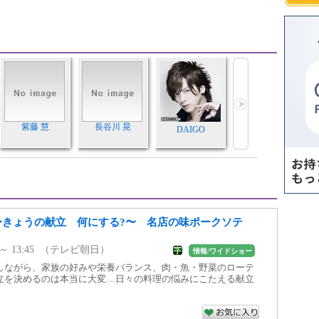
紫藤 慧
長谷川 晃
DAIGO
 〜きょうの献立 何にする?〜 名店の味ポークソテ
30 ～ 13:45 （テレビ朝日）
情報/ワイドショー
しながら、家族の好みや栄養バランス、肉・魚・野菜のローテ
立を決めるのは本当に大変…日々の料理の悩みにこたえる献立