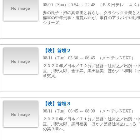
08/09（Sun）20:54 ～ 22:48 （ＢＳ日テレ ４Ｋ
妻の良子・娘の真奈美と暮らし、クラシック音楽と
備軍の中年刑事・鬼貫八郎が、事件のアリバイや動
シリーズ。
【映】首領２
08/11（Tue）05:30 ～ 06:45 （メ〜テレNEXT）
２０２０年／日本／７２分／監督：辻裕之／出演：
亘、川野太郎、金子昇、黒田福美 ほか／「和製ゴ
章突入。
【映】首領３
08/11（Tue）06:45 ～ 08:00 （メ〜テレNEXT）
２０２０年／日本／７１分／監督：辻裕之／出演：
亘、川野太郎、黒田福美 ほか／監督辻裕之による
の第３章へ。