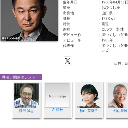
生年月日
：
1960年04月11
星座
：
おひつじ座
出身地
：
山口県
身長
：
178.0ｃｍ
特技
：
書道
趣味
：
ゴルフ 野球
デビュー作
：
澪つくし （NH
デビュー年
：
1985年
代表作
：
澪つくし （NH
レビ）
出典：日
共演／関連タレント
左 時枝
澤田 誠志
秋山 菜津子
大地 康雄