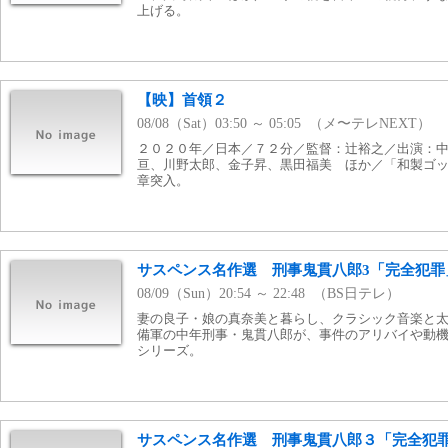
上げる。
【映】首領２
08/08（Sat）03:50 ～ 05:05 （メ〜テレNEXT）
２０２０年／日本／７２分／監督：辻裕之／出演：
亘、川野太郎、金子昇、黒田福美 ほか／「和製ゴ
章突入。
サスペンス名作選 刑事鬼貫八郎3「完全犯罪
08/09（Sun）20:54 ～ 22:48 （BS日テレ）
妻の良子・娘の真奈美と暮らし、クラシック音楽と
備軍の中年刑事・鬼貫八郎が、事件のアリバイや動
シリーズ。
サスペンス名作選 刑事鬼貫八郎３「完全犯