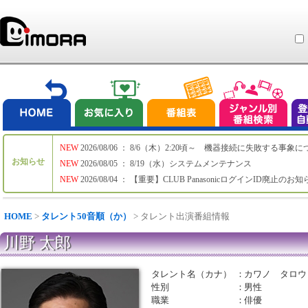
NEW
2026/08/06 ： 8/6（木）2:20頃～ 機器接続に失敗する事象
お知らせ
NEW
2026/08/05 ： 8/19（水）システムメンテナンス
NEW
2026/08/04 ： 【重要】CLUB PanasonicログインID廃止のお
HOME
>
タレント50音順（か）
> タレント出演番組情報
川野 太郎
タレント名（カナ）
：
カワノ タロウ
性別
：
男性
職業
：
俳優