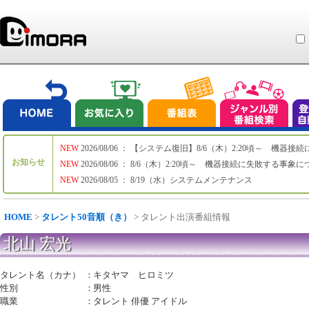
NEW
2026/08/06 ： 【システム復旧】8/6（木）2:20頃～ 機
お知らせ
NEW
2026/08/06 ： 8/6（木）2:20頃～ 機器接続に失敗する事象
NEW
2026/08/05 ： 8/19（水）システムメンテナンス
HOME
>
タレント50音順（き）
> タレント出演番組情報
北山 宏光
タレント名（カナ）
：
キタヤマ ヒロミツ
性別
：
男性
職業
：
タレント 俳優 アイドル