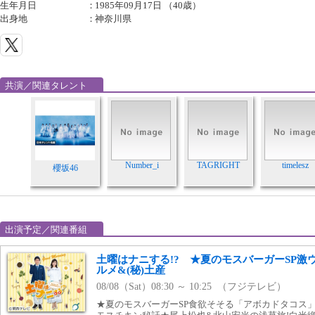
生年月日
：
1985年09月17日 （40歳）
出身地
：
神奈川県
共演／関連タレント
Number_i
TAGRIGHT
timelesz
櫻坂46
出演予定／関連番組
土曜はナニする!? ★夏のモスバーガーSP激
ルメ&(秘)土産
08/08（Sat）08:30 ～ 10:25 （フジテレビ）
★夏のモスバーガーSP食欲そそる「アボカドタコス」