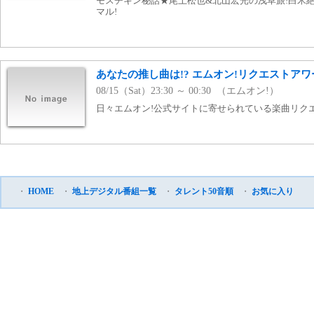
モスチキン秘話★尾上松也&北山宏光の浅草旅!白米
マル!
あなたの推し曲は!? エムオン!リクエストアワー▼
08/15（Sat）23:30 ～ 00:30 （エムオン!）
日々エムオン!公式サイトに寄せられている楽曲リク
・
HOME
・
地上デジタル番組一覧
・
タレント50音順
・
お気に入り