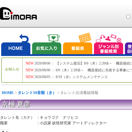
NEW
2026/08/06 ： 【システム復旧】8/6（木）2:20頃～ 機
お知らせ
NEW
2026/08/06 ： 8/6（木）2:20頃～ 機器接続に失敗する事象
NEW
2026/08/05 ： 8/19（水）システムメンテナンス
HOME
>
タレント50音順（き）
> タレント出演番組情報
京極 夏彦
タレント名（カナ）
：
キョウゴク ナツヒコ
職業
：
小説家 妖怪研究家 アートディレクター