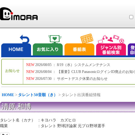
NEW
2026/08/05 ： 8/19（水）システムメンテナンス
お知らせ
NEW
2026/08/04 ： 【重要】CLUB PanasonicログインID廃止のお
NEW
2026/07/30 ： サポートデスク休業のお知らせ
HOME
>
タレント50音順（き）
> タレント出演番組情報
清原 和博
タレント名（カナ）
：
キヨハラ カズヒロ
職業
：
タレント 野球評論家 元プロ野球選手