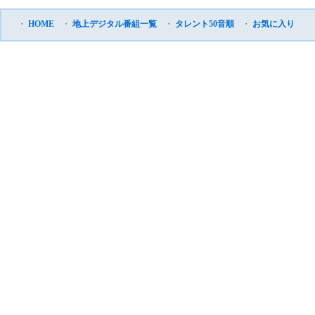
・
HOME
・
地上デジタル番組一覧
・
タレント50音順
・
お気に入り