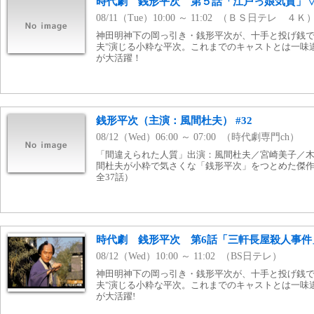
時代劇 銭形平次 第５話「江戸っ娘気質」
08/11（Tue）10:00 ～ 11:02 （ＢＳ日テレ ４Ｋ
神田明神下の岡っ引き・銭形平次が、十手と投げ銭で
夫"演じる小粋な平次。これまでのキャストとは一味
が大活躍！
銭形平次（主演：風間杜夫） #32
08/12（Wed）06:00 ～ 07:00 （時代劇専門ch）
「間違えられた人質」出演：風間杜夫／宮崎美子／
間杜夫が小粋で気さくな「銭形平次」をつとめた傑作人
全37話）
時代劇 銭形平次 第6話「三軒長屋殺人事件
08/12（Wed）10:00 ～ 11:02 （BS日テレ）
神田明神下の岡っ引き・銭形平次が、十手と投げ銭で
夫"演じる小粋な平次。これまでのキャストとは一味
が大活躍!