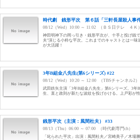
時代劇 銭形平次 第６話「三軒長屋殺人事
08/12（Wed）10:00 ～ 11:02 （ＢＳ日テレ ４Ｋ
神田明神下の岡っ引き・銭形平次が、十手と投げ銭で
夫"演じる小粋な平次。これまでのキャストとは一味
が大活躍！
3年B組金八先生(第6シリーズ) #22
08/12（Wed）10:20 ～ 12:00 （TBSチャンネル2）
武田鉄矢主演「3年B組金八先生」第6シリーズ。3年
生、直と政則が新たな波紋を投げかける。上戸彩が
銭形平次（主演：風間杜夫） #33
08/13（Thu）06:00 ～ 07:00 （時代劇専門ch）
「叱られた平次」出演：風間杜夫／宮崎美子／木場