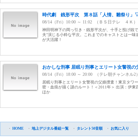
時代劇 銭形平次 第８話「人情、雛祭り」
08/14（Fri）10:00 ～ 11:02 （ＢＳ日テレ ４Ｋ）
神田明神下の岡っ引き・銭形平次が、十手と投げ銭で
夫"演じる小粋な平次。これまでのキャストとは一味
が大活躍！
おかしな刑事 居眠り刑事とエリート女警視の
08/14（Fri）18:00 ～ 20:00 （テレ朝チャンネル2
居眠り刑事とエリート女警視の父娘捜査！東京タワ
密・血痕が描く謎のルート！＜2011年＞ 出演：
ほか
・
HOME
・
地上デジタル番組一覧
・
タレント50音順
・
お気に入り