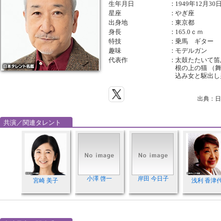
生年月日
：
1949年12月30
星座
：
やぎ座
出身地
：
東京都
身長
：
165.0ｃｍ
特技
：
乗馬 ギター
趣味
：
モデルガン
代表作
：
太鼓たたいて笛
根の上の猫 （舞
込み女と駆出し
出典：日
共演／関連タレント
小澤 啓一
岸田 今日子
宮崎 美子
浅利 香津