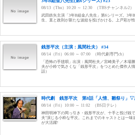
3年B組金八先生(第6シリーズ) #23
08/13（Thu）10:20 ～ 12:30 （TBSチャンネル2）
武田鉄矢主演「3年B組金八先生」第6シリーズ。3年
生、直と政則が新たな波紋を投げかける。上戸彩が
銭形平次（主演：風間杜夫） #34
08/14（Fri）06:00 ～ 07:00 （時代劇専門ch）
「恐怖の手毬唄」出演：風間杜夫／宮崎美子／木場
夫が小粋で気さくな「銭形平次」をつとめた傑作人情捕
話）
時代劇 銭形平次 第8話「人情、雛祭り」▽
08/14（Fri）10:00 ～ 11:02 （BS日テレ）
神田明神下の岡っ引き・銭形平次が、十手と投げ銭で
夫"演じる小粋な平次。これまでのキャストとは一味
が大活躍!