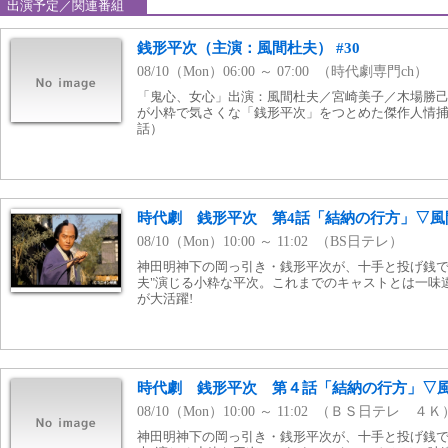
出演予定／関連番組
銭形平次（主演：風間杜夫） #30
08/10（Mon）06:00 ～ 07:00 （時代劇専門ch）
「鬼心、女心」出演：風間杜夫／宮崎美子／木場勝
が小粋で気さくな「銭形平次」をつとめた傑作人情捕物
話）
時代劇 銭形平次 第4話「結納の行方」▽風
08/10（Mon）10:00 ～ 11:02 （BS日テレ）
神田明神下の岡っ引き・銭形平次が、十手と投げ銭で
夫"演じる小粋な平次。これまでのキャストとは一味
が大活躍!
時代劇 銭形平次 第４話「結納の行方」▽
08/10（Mon）10:00 ～ 11:02 （ＢＳ日テレ ４Ｋ
神田明神下の岡っ引き・銭形平次が、十手と投げ銭で