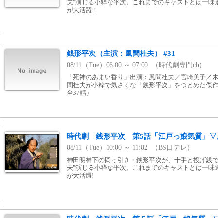
夫"演じる小粋な平次。これまでのキャストとは一味
が大活躍！
銭形平次（主演：風間杜夫） #31
08/11（Tue）06:00 ～ 07:00 （時代劇専門ch）
「死神のあまい香り」出演：風間杜夫／宮崎美子／
間杜夫が小粋で気さくな「銭形平次」をつとめた傑作人
全37話）
時代劇 銭形平次 第5話「江戸っ娘気質」▽
08/11（Tue）10:00 ～ 11:02 （BS日テレ）
神田明神下の岡っ引き・銭形平次が、十手と投げ銭で
夫"演じる小粋な平次。これまでのキャストとは一味
が大活躍!