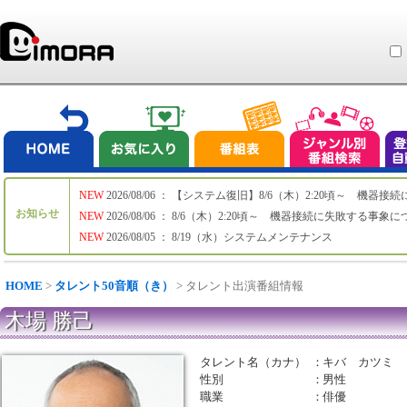
NEW
2026/08/06 ： 【システム復旧】8/6（木）2:20頃～ 機
お知らせ
NEW
2026/08/06 ： 8/6（木）2:20頃～ 機器接続に失敗する事象
NEW
2026/08/05 ： 8/19（水）システムメンテナンス
HOME
>
タレント50音順（き）
> タレント出演番組情報
木場 勝己
タレント名（カナ）
：
キバ カツミ
性別
：
男性
職業
：
俳優