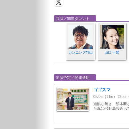
共演／関連タレント
カンニング竹山
山口 千景
出演予定／関連番組
ゴゴスマ
08/06（Thu）13:55
過酷な暑さ 熊本断
台風15号列島接近も?