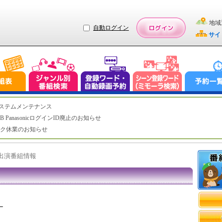
地域
自動ログイン
サイ
（水）システムメンテナンス
LUB PanasonicログインID廃止のお知らせ
トデスク休業のお知らせ
ト出演番組情報
ー