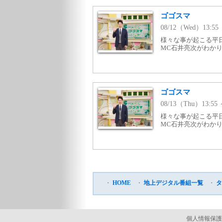
ゴゴスマ
08/12（Wed）13:55
様々な事が起こる平
MC石井亮次がわかり
ゴゴスマ
08/13（Thu）13:55
様々な事が起こる平
MC石井亮次がわかり
・
HOME
・
地上デジタル番組一覧
・
タ
個人情報保護