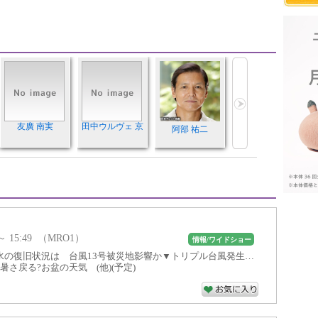
友廣 南実
田中ウルヴェ 京
阿部 祐二
 ～ 15:49 （MRO1）
情報/ワイドショー
水の復旧状況は 台風13号被災地影響か▼トリプル台風発生…
暑さ戻る?お盆の天気 (他)(予定)