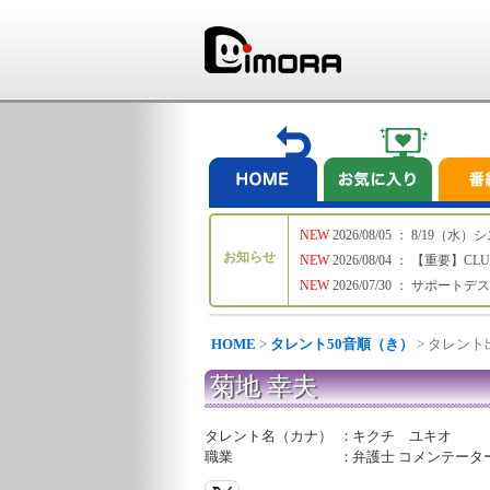
NEW
2026/08/05 ： 8/19
お知らせ
NEW
2026/08/04 ： 【重要】C
NEW
2026/07/30 ： サポー
HOME
>
タレント50音順（き）
> タレン
菊地 幸夫
タレント名（カナ）
：
キクチ ユキオ
職業
：
弁護士 コメンテータ