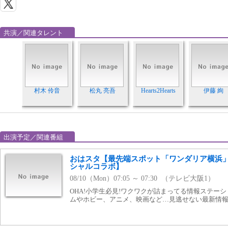
共演／関連タレント
村木 伶音
松丸 亮吾
Hearts2Hearts
伊藤 絢
出演予定／関連番組
おはスタ【最先端スポット「ワンダリア横浜」&Hea
シャルコラボ】
08/10（Mon）07:05 ～ 07:30 （テレビ大阪1）
OHA!小学生必見!ワクワクが詰まってる情報ステー
ムやホビー、アニメ、映画など…見逃せない最新情報を