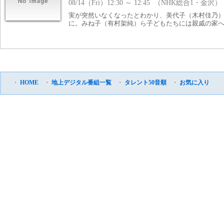
08/14（Fri）12:30 ～ 12:45 （NHK総合1・金沢）
実が突然いなくなったとわかり、美代子（木村佳乃
に。みね子（有村架純）ら子どもたちには親戚の家
・
HOME
・
地上デジタル番組一覧
・
タレント50音順
・
お気に入り