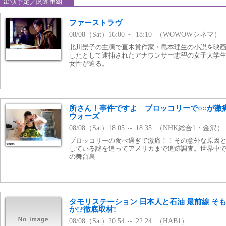
出演予定／関連番組
ファーストラヴ
08/08（Sat）16:00 ～ 18:10 （WOWOWシネマ）
北川景子の主演で直木賞作家・島本理生の小説を映
したとして逮捕されたアナウンサー志望の女子大学
女性が迫る。
所さん！事件ですよ ブロッコリーで○○が激
ウォーズ
08/08（Sat）18:05 ～ 18:35 （NHK総合1・金沢）
ブロッコリーの食べ過ぎで激痛！！その意外な原因
している謎を追ってアメリカまで追跡調査。世界中
の舞台裏
タモリステーション 日本人と石油 最前線 そ
か!?徹底取材!
08/08（Sat）20:54 ～ 22:24 （HAB1）