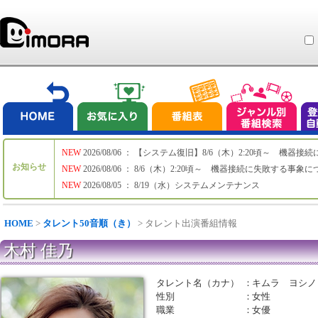
NEW
2026/08/06 ： 【システム復旧】8/6（木）2:20頃～ 機
お知らせ
NEW
2026/08/06 ： 8/6（木）2:20頃～ 機器接続に失敗する事象
NEW
2026/08/05 ： 8/19（水）システムメンテナンス
HOME
>
タレント50音順（き）
> タレント出演番組情報
木村 佳乃
タレント名（カナ）
：
キムラ ヨシノ
性別
：
女性
職業
：
女優