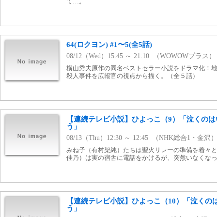
て…。
64(ロクヨン) #1〜5(全5話)
08/12（Wed）15:45 ～ 21:10 （WOWOWプラス）
横山秀夫原作の同名ベストセラー小説をドラマ化！
殺人事件を広報官の視点から描く。（全５話）
【連続テレビ小説】ひよっこ（9）「泣くのは
う」
08/13（Thu）12:30 ～ 12:45 （NHK総合1・金沢
みね子（有村架純）たちは聖火リレーの準備を着々
佳乃）は実の宿舎に電話をかけるが、突然いなくな
【連続テレビ小説】ひよっこ（10）「泣くの
う」