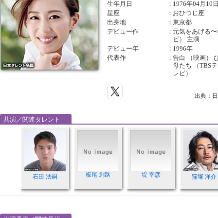
生年月日
：
1976年04月10
星座
：
おひつじ座
出身地
：
東京都
デビュー作
：
元気をあげる〜
ビ） 主演
デビュー年
：
1996年
代表作
：
告白 （映画） 
母たち （TBS
レビ）
出典：日
共演／関連タレント
板尾 創路
堤 幸彦
石田 法嗣
窪塚 洋介