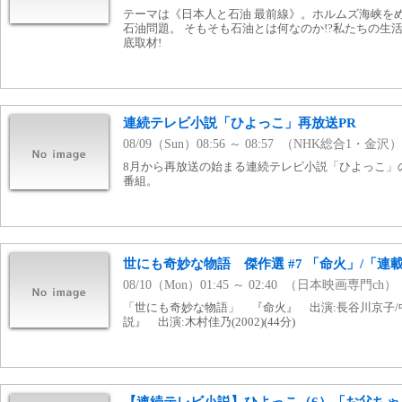
テーマは《日本人と石油 最前線》。ホルムズ海峡を
石油問題。 そもそも石油とは何なのか!?私たちの生活
底取材!
連続テレビ小説「ひよっこ」再放送PR
08/09（Sun）08:56 ～ 08:57 （NHK総合1・金沢）
8月から再放送の始まる連続テレビ小説「ひよっこ」
番組。
世にも奇妙な物語 傑作選 #7 「命火」/「連
08/10（Mon）01:45 ～ 02:40 （日本映画専門ch）
「世にも奇妙な物語」 『命火』 出演:長谷川京子/中村
説』 出演:木村佳乃(2002)(44分)