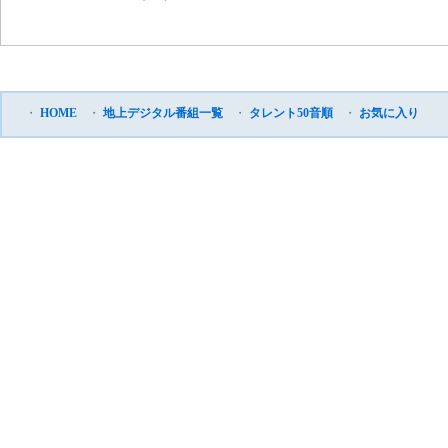
・
HOME
・
地上デジタル番組一覧
・
タレント50音順
・
お気に入り