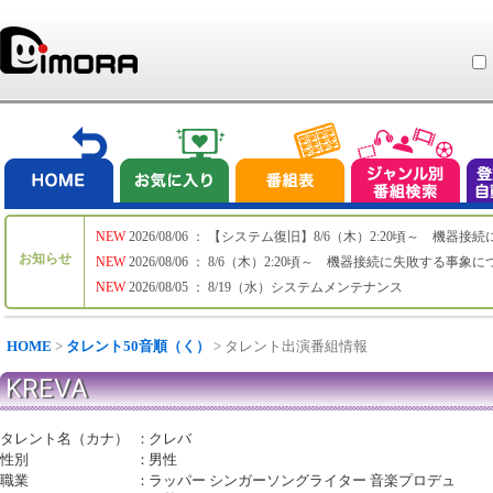
NEW
2026/08/06 ： 【システム復旧】8/6（木）2:20頃～ 機
お知らせ
NEW
2026/08/06 ： 8/6（木）2:20頃～ 機器接続に失敗する事象
NEW
2026/08/05 ： 8/19（水）システムメンテナンス
HOME
>
タレント50音順（く）
> タレント出演番組情報
KREVA
タレント名（カナ）
：
クレバ
性別
：
男性
職業
：
ラッパー シンガーソングライター 音楽プロデュ