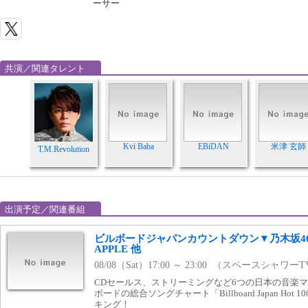
ーサー
共演／関連タレント
Kvi Baba
EBiDAN
米津 玄師
T.M.Revolution
出演予定／関連番組
ビルボードジャパンカウントダウン▼乃木坂46、M
APPLE 他
08/08（Sat）17:00 ～ 23:00 （スペースシャワー
CDセールス、ストリーミングなど6つの日本の音楽
ボードの総合ソングチャート「Billboard Japan Ho
キング！