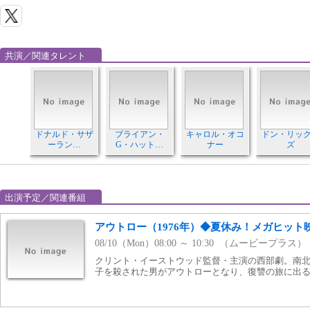
共演／関連タレント
ドナルド・サザ
ブライアン・
キャロル・オコ
ドン・リッ
ーラン…
G・ハット…
ナー
ズ
出演予定／関連番組
アウトロー（1976年）◆夏休み！メガヒット
08/10（Mon）08:00 ～ 10:30 （ムービープラス）
クリント・イーストウッド監督・主演の西部劇。南
子を殺された男がアウトローとなり、復讐の旅に出