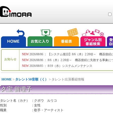
NEW
2026/08/06 ： 【システム復旧】8/6（木）2:20頃～ 機
お知らせ
NEW
2026/08/06 ： 8/6（木）2:20頃～ 機器接続に失敗する事象
NEW
2026/08/05 ： 8/19（水）システムメンテナンス
HOME
>
タレント50音順（く）
> タレント出演番組情報
久宝 留理子
タレント名（カナ）
：
クボウ ルリコ
性別
：
女性
職業
：
歌手・アーティスト