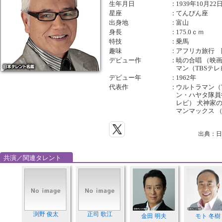
生年月日
：
1939年10月22
星座
：
てんびん座
出身地
：
富山
身長
：
175.0ｃｍ
特技
：
乗馬
趣味
：
アフリカ旅行 
デビュー作
：
暁の合唱 （映画
マン（TBSテ
デビュー年
：
1962年
代表作
：
ウルトラマン（
ン・ハヤタ隊員役
レビ） 犬神家
マンマックス （
出典：日
共演／関連タレント
渕野 俊太
正司 歌江
金田 明夫
モト 冬樹