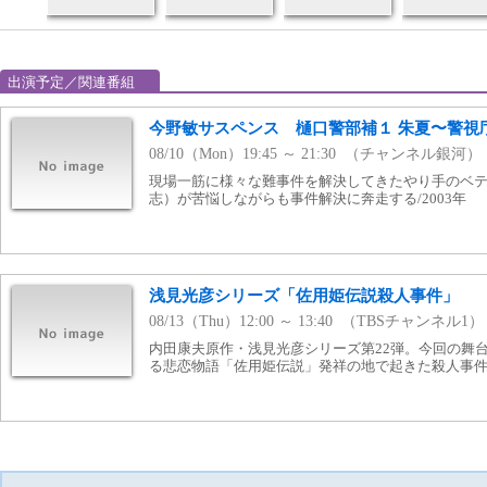
出演予定／関連番組
今野敏サスペンス 樋口警部補１ 朱夏〜警視
08/10（Mon）19:45 ～ 21:30 （チャンネル銀河）
現場一筋に様々な難事件を解決してきたやり手のベ
志）が苦悩しながらも事件解決に奔走する/2003年
浅見光彦シリーズ「佐用姫伝説殺人事件」
08/13（Thu）12:00 ～ 13:40 （TBSチャンネル1）
内田康夫原作・浅見光彦シリーズ第22弾。今回の舞
る悲恋物語「佐用姫伝説」発祥の地で起きた殺人事