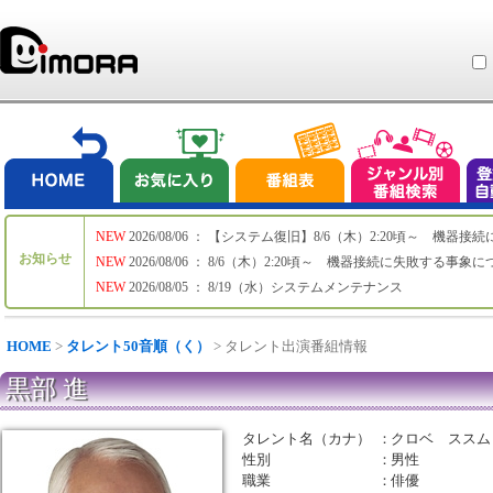
NEW
2026/08/06 ： 【システム復旧】8/6（木）2:20頃～ 機
お知らせ
NEW
2026/08/06 ： 8/6（木）2:20頃～ 機器接続に失敗する事象
NEW
2026/08/05 ： 8/19（水）システムメンテナンス
HOME
>
タレント50音順（く）
> タレント出演番組情報
黒部 進
タレント名（カナ）
：
クロベ ススム
性別
：
男性
職業
：
俳優