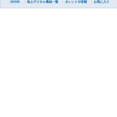
・
HOME
・
地上デジタル番組一覧
・
タレント50音順
・
お気に入り