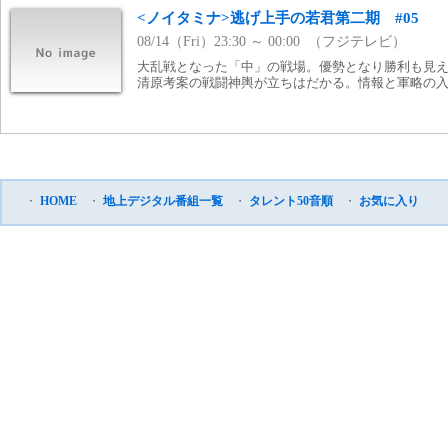
<ノイタミナ>逃げ上手の若君第二期 #05
08/14（Fri）23:30 ～ 00:00 （フジテレビ）
大乱戦となった「中」の戦場。優勢となり勝利も見
清原考案の戦闘神輿が立ちはだかる。情報と軍略の
・
HOME
・
地上デジタル番組一覧
・
タレント50音順
・
お気に入り