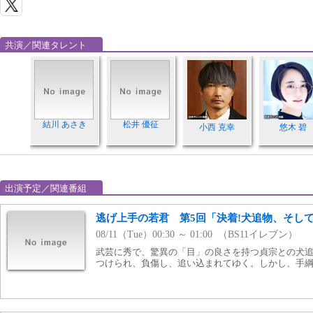
共演／関連タレント
結川 あさき
松井 優征
小西 克幸
悠木 碧
出演予定／関連番組
逃げ上手の若君 第5回「決着!犬追物、そし
08/11（Tue）00:30 ～ 01:00 （BS11イレブン）
武芸に秀で、驚異の「目」の良さを持つ貞宗との犬
つけられ、負傷し、追い込まれてゆく。しかし、手