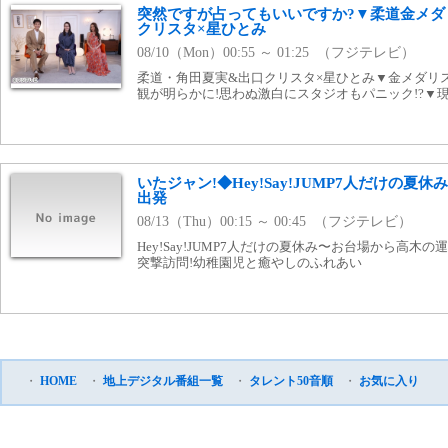
突然ですが占ってもいいですか?▼柔道金メダ
クリスタ×星ひとみ
08/10（Mon）00:55 ～ 01:25 （フジテレビ）
柔道・角田夏実&出口クリスタ×星ひとみ▼金メダリ
観が明らかに!思わぬ激白にスタジオもパニック!?▼
いたジャン!◆Hey!Say!JUMP7人だけの夏休
出発
08/13（Thu）00:15 ～ 00:45 （フジテレビ）
Hey!Say!JUMP7人だけの夏休み〜お台場から高
突撃訪問!幼稚園児と癒やしのふれあい
・
HOME
・
地上デジタル番組一覧
・
タレント50音順
・
お気に入り