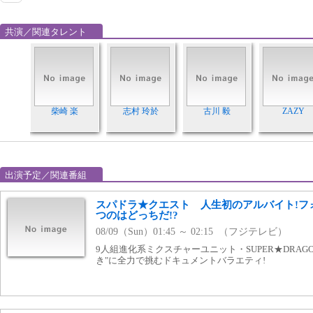
共演／関連タレント
柴崎 楽
志村 玲於
古川 毅
ZAZY
出演予定／関連番組
スパドラ★クエスト 人生初のアルバイト!フ
つのはどっちだ!?
08/09（Sun）01:45 ～ 02:15 （フジテレビ）
9人組進化系ミクスチャーユニット・SUPER★DRA
き"に全力で挑むドキュメントバラエティ!