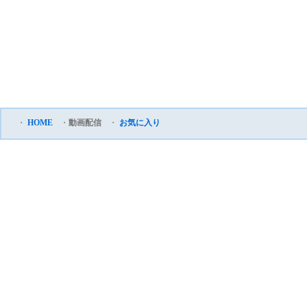
・
HOME
・
動画配信
・
お気に入り