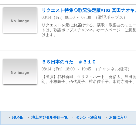
リクエスト特集◇歌謡決定版#102 真田ナオ
08/14（Fri）06:30 ～ 07:30 （歌謡ポップス）
リクエストを元にお届けする、演歌・歌謡曲のミュー
トは、歌謡ポップスチャンネルホームページ「ご意
けます。
ＢＳ日本のうた ＃３１０
08/14（Fri）18:00 ～ 19:45 （チャンネル銀河）
【出演】谷村新司、クリス・ハート、蒼彦太、浅田
朗、小桜舞子、伍代夏子、椎名佐千子、水前寺清子、な
・
HOME
・
地上デジタル番組一覧
・
タレント50音順
・
お気に入り