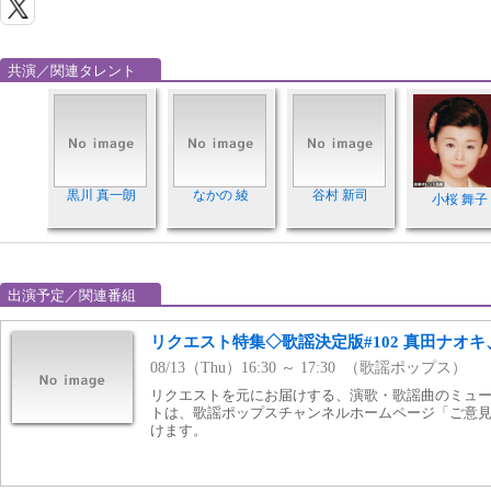
共演／関連タレント
黒川 真一朗
なかの 綾
谷村 新司
小桜 舞子
出演予定／関連番組
リクエスト特集◇歌謡決定版#102 真田ナオ
08/13（Thu）16:30 ～ 17:30 （歌謡ポップス）
リクエストを元にお届けする、演歌・歌謡曲のミュー
トは、歌謡ポップスチャンネルホームページ「ご意
けます。