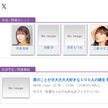
共演／関連タレント
加藤 渉
武宮 むつみ
竹達 彩奈
三森 すず
出演予定／関連番組
君のことが大大大大大好きな１００人の彼女 第3
08/09（Sun）22:30 ～ 23:00 （TOKYO MX1）
＃３０「紅葉ちゃんのもみもみフェスティバル」