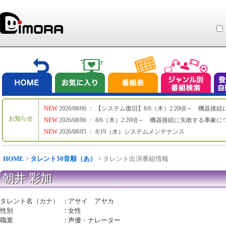
NEW
2026/08/06 ： 【システム復旧】8/6（木）2:20頃～ 機
お知らせ
NEW
2026/08/06 ： 8/6（木）2:20頃～ 機器接続に失敗する事象
NEW
2026/08/05 ： 8/19（水）システムメンテナンス
HOME
>
タレント50音順（あ）
> タレント出演番組情報
朝井 彩加
タレント名（カナ）
：
アサイ アヤカ
性別
：
女性
職業
：
声優・ナレーター