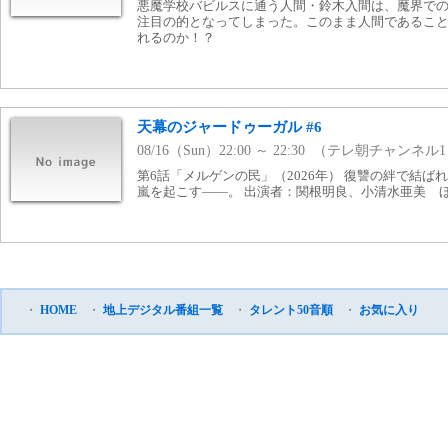
悪魔学校バビルスに通う人間・鈴木入間は、魔界で
注目の的となってしまった。このまま人間であるこ
れるのか！？
天幕のジャードゥーガル #6
08/16（Sun）22:00 ～ 22:30 （テレ朝チャンネル
第6話「メルゲンの民」（2026年） 復讐の絆で結
嵐を起こす——。 出演者：関根明良、小清水亜美 
・
HOME
・
地上デジタル番組一覧
・
タレント50音順
・
お気に入り