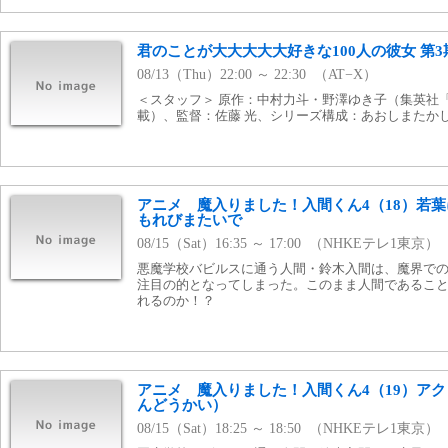
君のことが大大大大大好きな100人の彼女 第3期
08/13（Thu）22:00 ～ 22:30 （AT−X）
＜スタッフ＞ 原作：中村力斗・野澤ゆき子（集英社
載）、監督：佐藤 光、シリーズ構成：あおしまたか
アニメ 魔入りました！入間くん4（18）若
もれびまたいで
08/15（Sat）16:35 ～ 17:00 （NHKEテレ1東京）
悪魔学校バビルスに通う人間・鈴木入間は、魔界で
注目の的となってしまった。このまま人間であるこ
れるのか！？
アニメ 魔入りました！入間くん4（19）ア
んどうかい）
08/15（Sat）18:25 ～ 18:50 （NHKEテレ1東京）