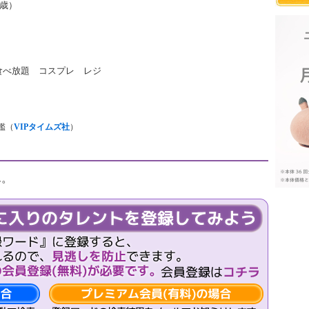
2歳）
食べ放題 コスプレ レジ
鑑（
VIPタイムズ社
）
ん。