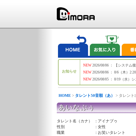
NEW
2026/08/06 ： 【シ
お知らせ
NEW
2026/08/06 ： 8/6
NEW
2026/08/05 ： 8/19
HOME
>
タレント50音順（あ）
> タレン
あいなぷぅ
タレント名（カナ）
：
アイナプゥ
性別
：
女性
職業
：
お笑いタレント