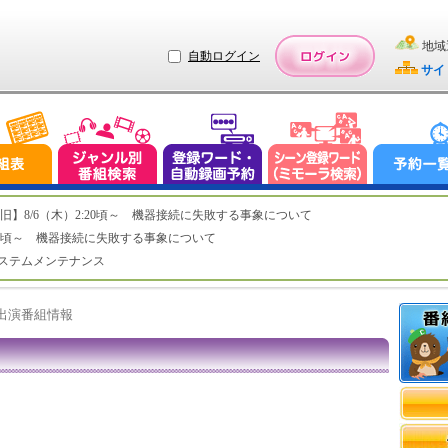
地域
自動ログイン
サイ
ステム復旧】8/6（木）2:20頃～ 機器接続に失敗する事象について
（木）2:20頃～ 機器接続に失敗する事象について
（水）システムメンテナンス
ト出演番組情報