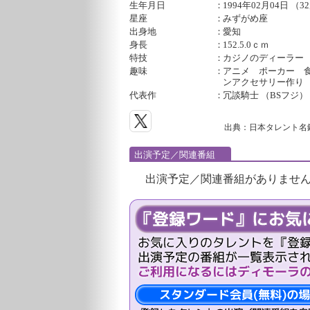
生年月日
：
1994年02月04日 （3
星座
：
みずがめ座
出身地
：
愛知
身長
：
152.5.0ｃｍ
特技
：
カジノのディーラー
趣味
：
アニメ ポーカー 
ンアクセサリー作り
代表作
：
冗談騎士 （BSフジ）
出典：日本タレント名
出演予定／関連番組
出演予定／関連番組がありませ