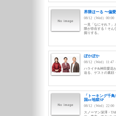
界隈ほーる 〜偏愛
08/12（Wed）00:
一見「なにそれ？」
隈が存在する！そん
掘りする。
ぽかぽか
08/12（Wed）11:
ハライチ&神田愛花
迫る、ゲストの素顔
「トーキング千鳥!
国or地獄SP
08/12（Wed）22:00
スノーマン深澤・TA