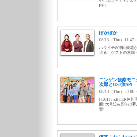
や…東京ってヤバい?
[字]
ぽかぽか
08/13（Thu）11:4
ハライチ&神田愛花
迫る、ゲストの素顔
ニンゲン観察モニ
次郎とUSJ旅SP!
08/13（Thu）20:00
FRUITS ZIPP
面! 大号泣&長年の
奮!