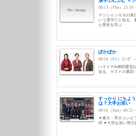
漢字ふむふむ マ
08/13（Thu）23:5
マジシャンＧＯの来
いう漢字だと知る。
た歴史を学ぶ
ぽかぽか
08/14（Fri）11:4
ハライチ&神田愛花
迫る、ゲストの素顔
すっかり にちよ
は？大学お笑い
08/16（Sun）00:2
▼東大・早大コンビ
何 ▼大学お笑い勢