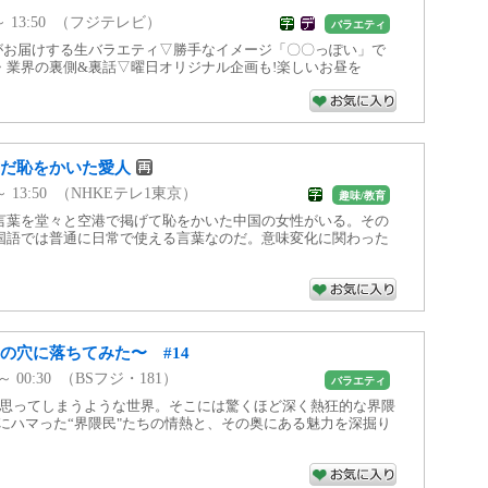
7 ～ 13:50 （フジテレビ）
バラエティ
がお届けする生バラエティ▽勝手なイメージ「〇〇っぽい」で
・業界の裏側&裏話▽曜日オリジナル企画も!楽しいお昼を
んだ恥をかいた愛人
5 ～ 13:50 （NHKEテレ1東京）
趣味/教育
言葉を堂々と空港で掲げて恥をかいた中国の女性がいる。その
国語では普通に日常で使える言葉なのだ。意味変化に関わった
の穴に落ちてみた〜 #14
0 ～ 00:30 （BSフジ・181）
バラエティ
と思ってしまうような世界。そこには驚くほど深く熱狂的な界隈
にハマった“界隈民"たちの情熱と、その奥にある魅力を深掘り