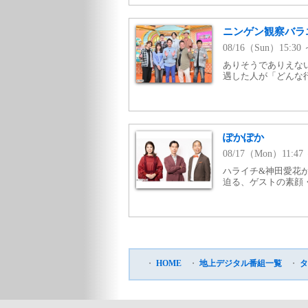
ニンゲン観察バラ
08/16（Sun）15:30
ありそうでありえな
遇した人が「どんな行
ぽかぽか
08/17（Mon）11:
ハライチ&神田愛花
迫る、ゲストの素顔
・
HOME
・
地上デジタル番組一覧
・
タ