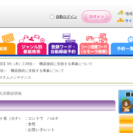
地域
自動ログイン
サイ
ステム復旧】8/6（木）2:20頃～ 機器接続に失敗する事象について
（木）2:20頃～ 機器接続に失敗する事象について
（水）システムメンテナンス
ト出演番組情報
ト名（カナ）
：
コンドウ ハルナ
：
女性
：
お笑いタレント