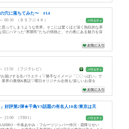
の穴に落ちてみた〜 #14
00 ～ 00:30 （ＢＳフジ４Ｋ）
バラエティ
と思ってしまうような世界。そこには驚くほど深く熱狂的な界
な沼にハマった“界隈民”たちの情熱と、その奥にある魅力を深
47 ～ 13:50 （フジテレビ）
バラエティ
がお届けする生バラエティ▽勝手なイメージ「〇〇っぽい」で
・業界の裏側&裏話▽曜日オリジナル企画も!楽しいお昼を
」好評第2弾★千鳥VS話題の有名人10名!東京は天
 ～ 23:00 （TBS1）
バラエティ
KAHIRO・中条あやみ・フルーツジッパー仲川・霜降りせい