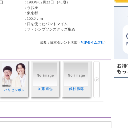
日
：
1983年02月23日 （43歳）
：
うお座
：
東京都
：
155.0ｃｍ
：
口を使ったパントマイム
：
ザ・シンプソンズグッズ集め
出典：日本タレント名鑑（
VIPタイムズ社
）
加藤 達也
飯村 徹郎
ハリセンボン