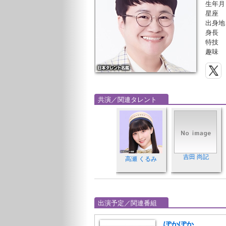
生年月
星座
出身地
身長
特技
趣味
共演／関連タレント
吉田 尚記
高瀬 くるみ
出演予定／関連番組
ぽかぽか