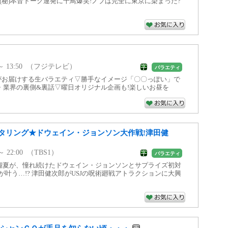
(秘)本音トーク連発に千鳥爆笑!ノブは完全に東京に染まった?
7 ～ 13:50 （フジテレビ）
バラエティ
がお届けする生バラエティ▽勝手なイメージ「〇〇っぽい」で
・業界の裏側&裏話▽曜日オリジナル企画も!楽しいお昼を
タリング★ドウェイン・ジョンソン大作戦!津田健
 ～ 22:00 （TBS1）
バラエティ
ER仲川瑠夏が、憧れ続けたドウェイン・ジョンソンとサプライズ初対
夢が叶う…!? 津田健次郎がUSJの呪術廻戦アトラクションに大興