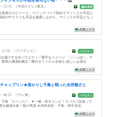
ジシャンＧＯが手品を知らない頃・・・
0 ～ 23:55 （NHKEテレ1東京）
趣味/教育
日直後のエピソード。マジックバーで初めてマジックが手品と
番組の中で３つも手品を披露しながら、マジックが手品となっ
7 ～ 13:50 （フジテレビ）
バラエティ
がお届けする生バラエティ▽勝手なイメージ「〇〇っぽい」で
・業界の裏側&裏話▽曜日オリジナル企画も!楽しいお昼を
うチャップリン★若かりし千鳥と戦った永田敬介と
5 ～ 00:55 （テレ東）
バラエティ
！千鳥「スベッた?」 ▼一橋・美大コンビ！スパスパ定食って
力図を徹底分析！陰の男達 ▼内村光良・千鳥・田中卓志