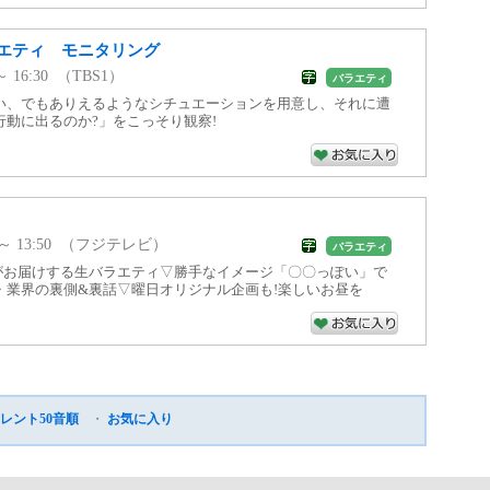
エティ モニタリング
 ～ 16:30 （TBS1）
バラエティ
い、でもありえるようなシチュエーションを用意し、それに遭
動に出るのか?」をこっそり観察!
47 ～ 13:50 （フジテレビ）
バラエティ
がお届けする生バラエティ▽勝手なイメージ「〇〇っぽい」で
・業界の裏側&裏話▽曜日オリジナル企画も!楽しいお昼を
レント50音順
・
お気に入り