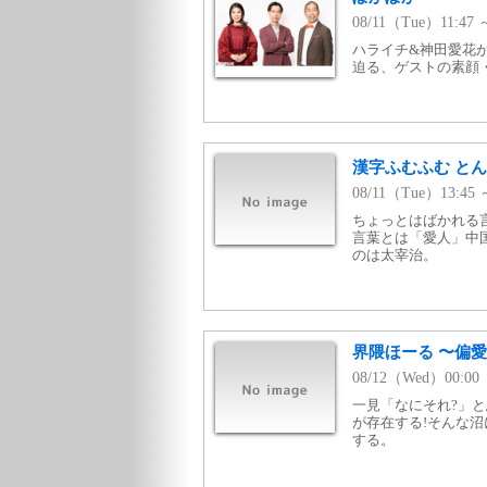
08/11（Tue）11:4
ハライチ&神田愛花
迫る、ゲストの素顔
漢字ふむふむ と
08/11（Tue）13:4
ちょっとはばかれる
言葉とは「愛人」中
のは太宰治。
界隈ほーる 〜偏愛
08/12（Wed）00:0
一見「なにそれ?」
が存在する!そんな沼
する。