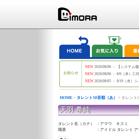
NEW
2026/08/06 ： 【シ
お知らせ
NEW
2026/08/06 ： 8/6
NEW
2026/08/05 ： 8/19
HOME
>
タレント50音順（あ）
> タレン
天羽 希純
タレント名（カナ）
：
アマウ キスミ
職業
：
アイドル タレント ア