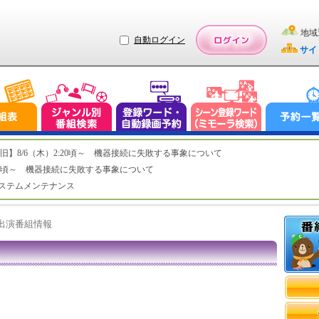
地域
自動ログイン
サイ
ステム復旧】8/6（木）2:20頃～ 機器接続に失敗する事象について
（木）2:20頃～ 機器接続に失敗する事象について
（水）システムメンテナンス
ト出演番組情報