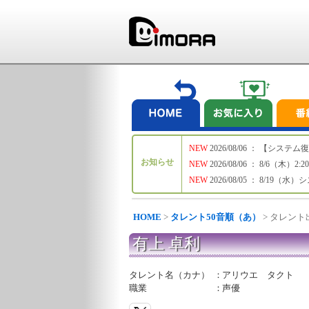
NEW
2026/08/06 ： 【シ
お知らせ
NEW
2026/08/06 ： 8/6
NEW
2026/08/05 ： 8/19
HOME
>
タレント50音順（あ）
> タレン
有上 卓利
タレント名（カナ）
：
アリウエ タクト
職業
：
声優