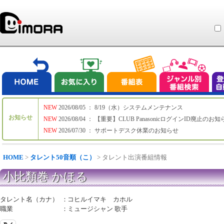
NEW
2026/08/05 ： 8/19（水）システムメンテナンス
お知らせ
NEW
2026/08/04 ： 【重要】CLUB PanasonicログインID廃止のお
NEW
2026/07/30 ： サポートデスク休業のお知らせ
HOME
>
タレント50音順（こ）
> タレント出演番組情報
小比類巻 かほる
タレント名（カナ）
：
コヒルイマキ カホル
職業
：
ミュージシャン 歌手