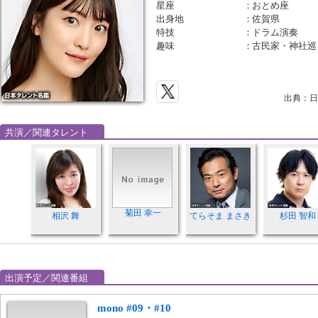
星座
：
おとめ座
出身地
：
佐賀県
特技
：
ドラム演奏
趣味
：
古民家・神社巡
出典：日
共演／関連タレント
菊田 幸一
相沢 舞
てらそま まさき
杉田 智和
出演予定／関連番組
mono #09・#10