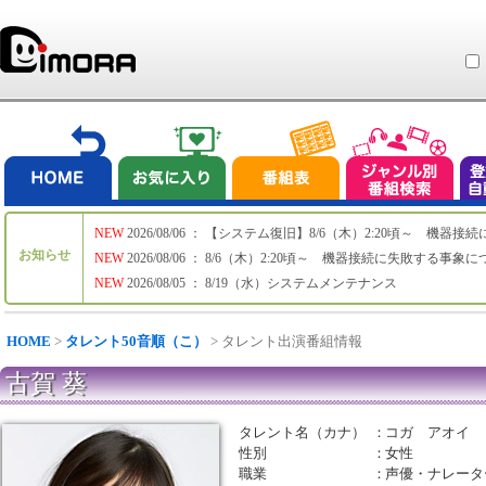
NEW
2026/08/06 ： 【システム復旧】8/6（木）2:20頃～ 機
お知らせ
NEW
2026/08/06 ： 8/6（木）2:20頃～ 機器接続に失敗する事象
NEW
2026/08/05 ： 8/19（水）システムメンテナンス
HOME
>
タレント50音順（こ）
> タレント出演番組情報
古賀 葵
タレント名（カナ）
：
コガ アオイ
性別
：
女性
職業
：
声優・ナレータ