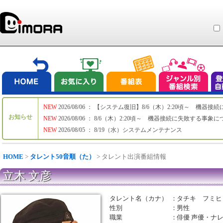
NEW
2026/08/06 ： 【システム復旧】8/6（木）2:20頃～ 機
お知らせ
NEW
2026/08/06 ： 8/6（木）2:20頃～ 機器接続に失敗する事象
NEW
2026/08/05 ： 8/19（水）システムメンテナンス
HOME
>
タレント50音順（た）
> タレント出演番組情報
立木 文彦
タレント名（カナ）
：
タチキ フミヒ
性別
：
男性
職業
：
俳優 声優・ナ