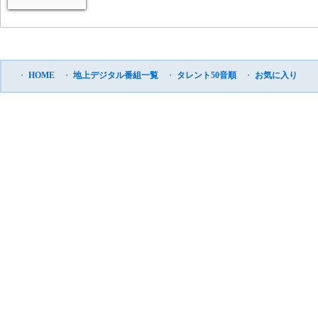
・
HOME
・
地上デジタル番組一覧
・
タレント50音順
・
お気に入り