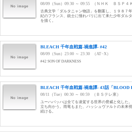
08/09（Sun）09:30 ～ 09:55 （ＮＨＫ ＢＳＰ
古典文学「ダルタニャン物語」を翻案し、１９８７
紀のフランス、銃士に憧れパリに出て来た少年ダル
を描く。
BLEACH 千年血戦篇-禍進譚- #42
08/09（Sun）23:00 ～ 23:30 （AT−X）
#42 SON OF DARKNESS
BLEACH 千年血戦篇-禍進譚- 43話「BLOOD 
08/11（Tue）00:30 ～ 00:59 （ＢＳテレ東）
ユーハバッハは全てを凌駕する世界の脅威と化した
立ち向かう。雨竜もまた、ハッシュヴァルトの未来
続ける。