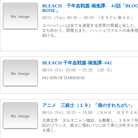
BLEACH 千年血戦篇-禍進譚- 43話「BL
BONE」
08/11（Tue）00:30 ～ 00:59 （ＢＳテレ東４Ｋ）
ユーハバッハは全てを凌駕する世界の脅威と化した
立ち向かう。雨竜もまた、ハッシュヴァルトの未来
続ける。
BLEACH 千年血戦篇-禍進譚- #42
08/14（Fri）05:00 ～ 05:30 （AT−X）
#42 SON OF DARKNESS
アニメ 三銃士（１９）「港のすれちがい」
08/14（Fri）18:35 ～ 19:00 （ＮＨＫ ＢＳＰ４
古典文学「ダルタニャン物語」を翻案し、１９８７
紀のフランス、銃士に憧れパリに出て来た少年ダル
を描く。