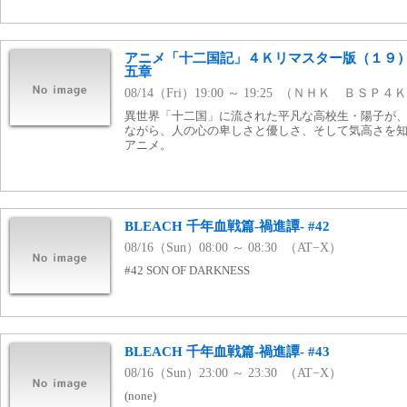
アニメ「十二国記」４Ｋリマスター版（１９
五章
08/14（Fri）19:00 ～ 19:25 （ＮＨＫ ＢＳＰ４
異世界「十二国」に流された平凡な高校生・陽子が
ながら、人の心の卑しさと優しさ、そして気高さを
アニメ。
BLEACH 千年血戦篇-禍進譚- #42
08/16（Sun）08:00 ～ 08:30 （AT−X）
#42 SON OF DARKNESS
BLEACH 千年血戦篇-禍進譚- #43
08/16（Sun）23:00 ～ 23:30 （AT−X）
(none)