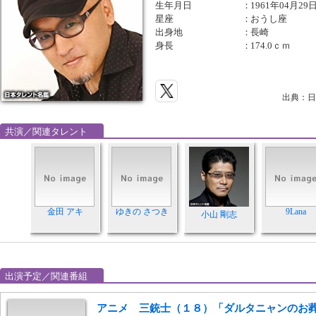
生年月日
：
1961年04月29
星座
：
おうし座
出身地
：
長崎
身長
：
174.0ｃｍ
出典：日
共演／関連タレント
金田 アキ
ゆきの さつき
9Lana
小山 剛志
出演予定／関連番組
アニメ 三銃士（１８）「ダルタニャンのお