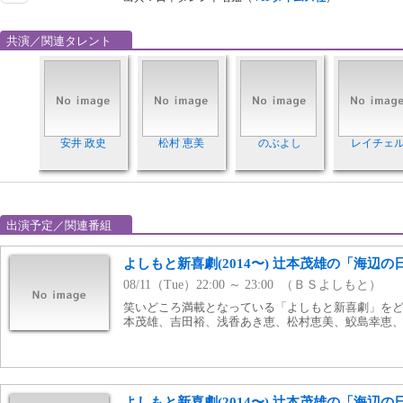
共演／関連タレント
安井 政史
松村 恵美
のぶよし
レイチェ
出演予定／関連番組
よしもと新喜劇(2014〜) 辻本茂雄の「海辺の
08/11（Tue）22:00 ～ 23:00 （ＢＳよしもと）
笑いどころ満載となっている「よしもと新喜劇」をどう
本茂雄、吉田裕、浅香あき恵、松村恵美、鮫島幸恵、平山昌
よしもと新喜劇(2014〜) 辻本茂雄の「海辺の