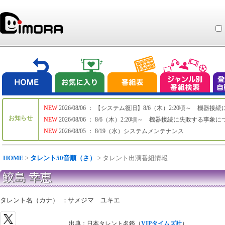
NEW
2026/08/06 ： 【システム復旧】8/6（木）2:20頃～ 機
お知らせ
NEW
2026/08/06 ： 8/6（木）2:20頃～ 機器接続に失敗する事象
NEW
2026/08/05 ： 8/19（水）システムメンテナンス
HOME
>
タレント50音順（さ）
> タレント出演番組情報
鮫島 幸恵
タレント名（カナ）
：
サメジマ ユキエ
出典：日本タレント名鑑（
VIPタイムズ社
）