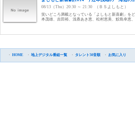
08/13（Thu）20:30 ～ 21:30 （ＢＳよしもと）
笑いどころ満載となっている「よしもと新喜劇」をどう
本茂雄、吉田裕、浅香あき恵、松村恵美、鮫島幸恵、平山昌
・
HOME
・
地上デジタル番組一覧
・
タレント50音順
・
お気に入り