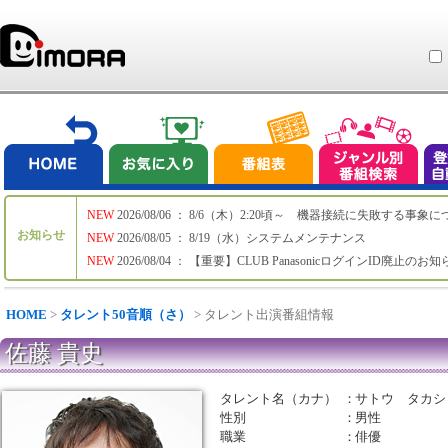
NEW
2026/08/06 ： 8/6（木）2:20頃～ 機器接続に失敗する事象
お知らせ
NEW
2026/08/05 ： 8/19（水）システムメンテナンス
NEW
2026/08/04 ： 【重要】CLUB PanasonicログインID廃止のお
HOME
>
タレント50音順（さ）
> タレント出演番組情報
佐藤 貴史
タレント名（カナ）
：
サトウ タカシ
性別
：
男性
職業
：
俳優