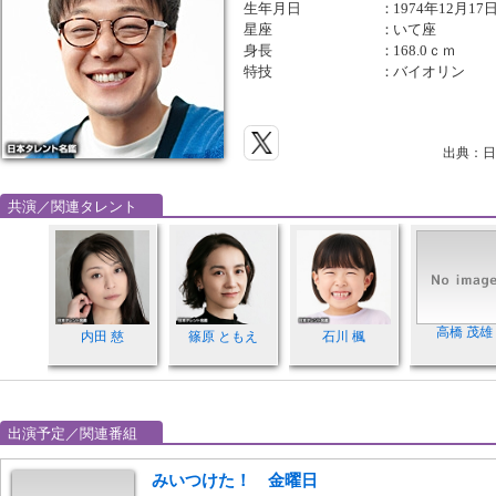
生年月日
：
1974年12月17
星座
：
いて座
身長
：
168.0ｃｍ
特技
：
バイオリン
出典：日
共演／関連タレント
高橋 茂雄
内田 慈
篠原 ともえ
石川 楓
出演予定／関連番組
みいつけた！ 金曜日