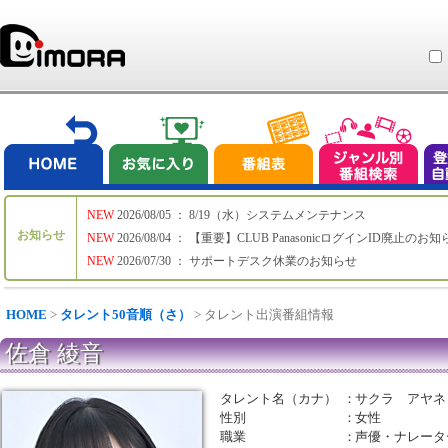
NEW
2026/08/05 ： 8/19（水）システムメンテナンス
お知らせ
NEW
2026/08/04 ： 【重要】CLUB PanasonicログインID廃止のお
NEW
2026/07/30 ： サポートデスク休業のお知らせ
HOME
>
タレント50音順（さ）
> タレント出演番組情報
佐倉 綾音
タレント名（カナ）
：
サクラ アヤネ
性別
：
女性
職業
：
声優・ナレータ