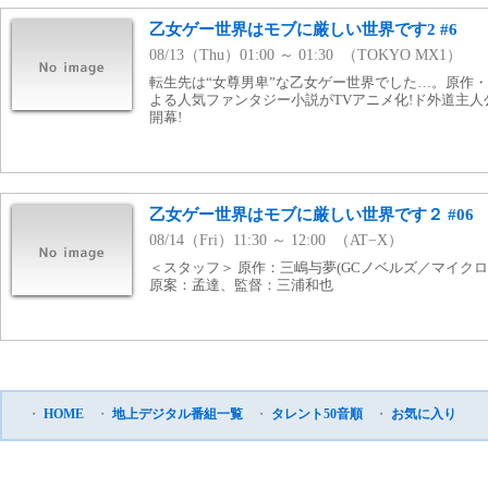
乙女ゲー世界はモブに厳しい世界です2 #6
08/13（Thu）01:00 ～ 01:30 （TOKYO MX1）
転生先は“女尊男卑”な乙女ゲー世界でした…。原作
よる人気ファンタジー小説がTVアニメ化!ド外道主
開幕!
乙女ゲー世界はモブに厳しい世界です２ #06
08/14（Fri）11:30 ～ 12:00 （AT−X）
＜スタッフ＞ 原作：三嶋与夢(GCノベルズ／マイク
原案：孟達、監督：三浦和也
・
HOME
・
地上デジタル番組一覧
・
タレント50音順
・
お気に入り