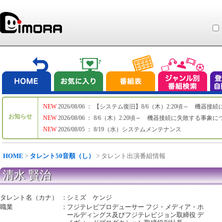
NEW
2026/08/06 ： 【システム復旧】8/6（木）2:20頃～ 機
お知らせ
NEW
2026/08/06 ： 8/6（木）2:20頃～ 機器接続に失敗する事象
NEW
2026/08/05 ： 8/19（水）システムメンテナンス
HOME
>
タレント50音順（し）
> タレント出演番組情報
清水 賢治
タレント名（カナ）
：
シミズ ケンジ
職業
：
フジテレビプロデューサー フジ・メディア・ホ
ールディングス及びフジテレビジョン取締役 デ